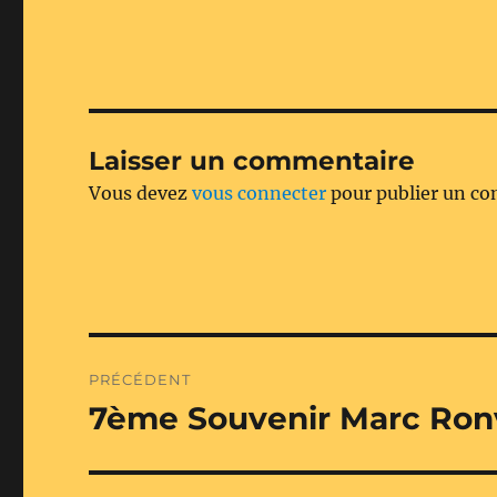
Laisser un commentaire
Vous devez
vous connecter
pour publier un c
Navigation
PRÉCÉDENT
de
7ème Souvenir Marc Ron
Publication
précédente :
l’article