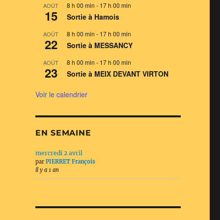
8 h 00 min
-
17 h 00 min
AOÛT
15
Sortie à Hamois
8 h 00 min
-
17 h 00 min
AOÛT
22
Sortie à MESSANCY
8 h 00 min
-
17 h 00 min
AOÛT
23
Sortie à MEIX DEVANT VIRTON
Voir le calendrier
EN SEMAINE
mercredi 2 avril
par
PIERRET François
il y a 1 an