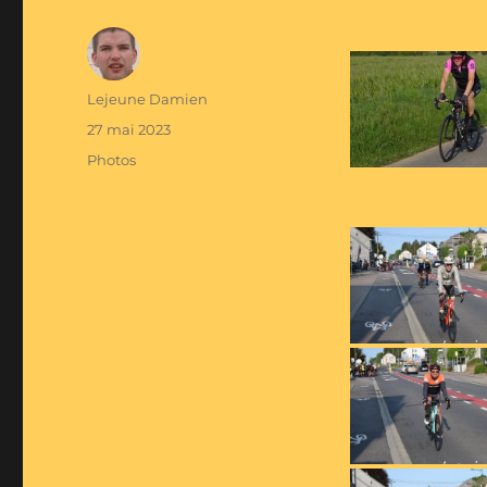
Auteur
Lejeune Damien
Publié
27 mai 2023
le
Catégories
Photos