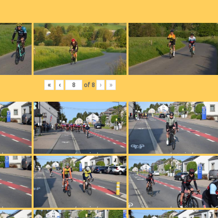
«
‹
of
8
›
»