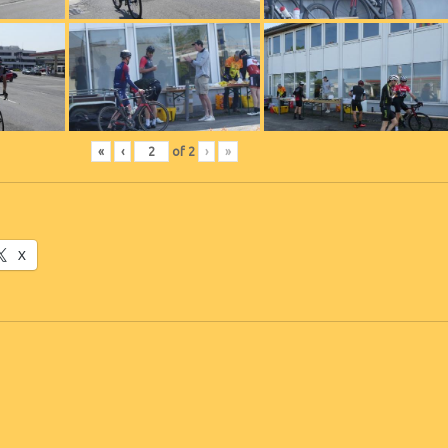
«
‹
of
2
›
»
X