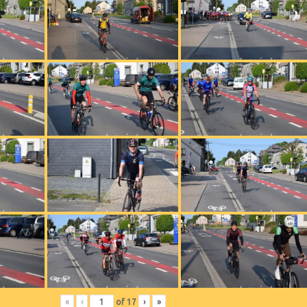
«
‹
of
17
›
»