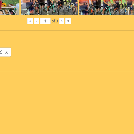
«
‹
of
3
›
»
X