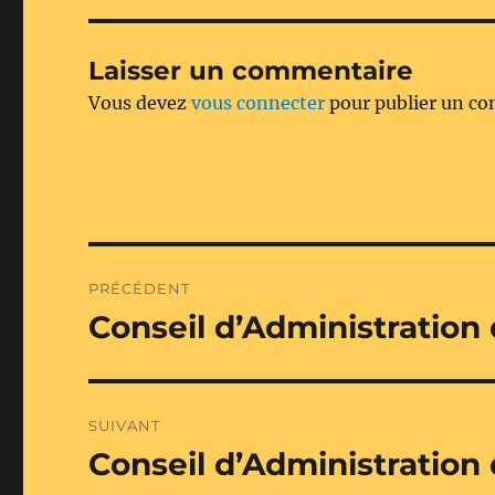
Laisser un commentaire
Vous devez
vous connecter
pour publier un c
Navigation
PRÉCÉDENT
de
Conseil d’Administration
Publication
précédente :
l’article
SUIVANT
Conseil d’Administration 
Publication
suivante :