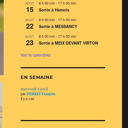
8 h 00 min
-
17 h 00 min
AOÛT
15
Sortie à Hamois
8 h 00 min
-
17 h 00 min
AOÛT
22
Sortie à MESSANCY
8 h 00 min
-
17 h 00 min
AOÛT
23
Sortie à MEIX DEVANT VIRTON
Voir le calendrier
EN SEMAINE
mercredi 2 avril
par
PIERRET François
il y a 1 an