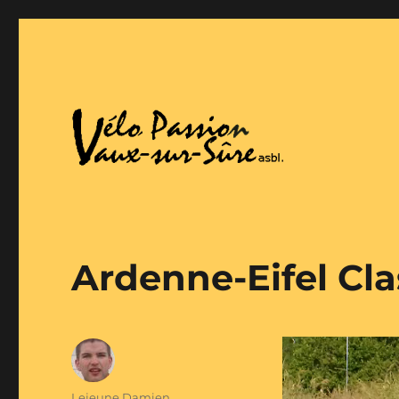
Vaux-Sur-Sure
Vélo Passion
Ardenne-Eifel Cla
Auteur
Lejeune Damien