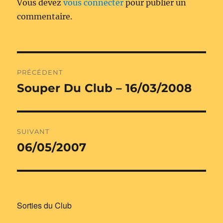
Vous devez
vous connecter
pour publier un
commentaire.
Navigation
PRÉCÉDENT
de
Souper Du Club – 16/03/2008
Publication
précédente :
l’article
SUIVANT
06/05/2007
Publication
suivante :
Sorties du Club