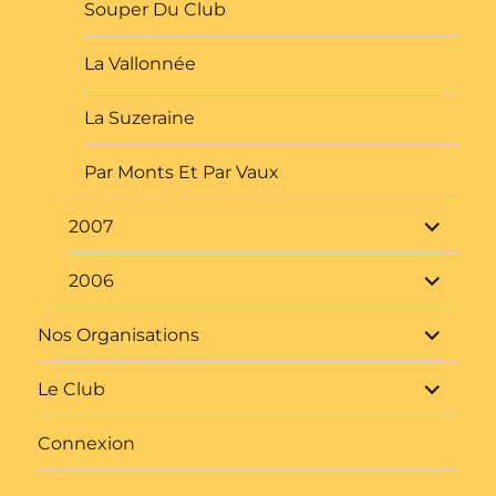
Souper Du Club
La Vallonnée
La Suzeraine
Par Monts Et Par Vaux
ouvrir
2007
le
sous-
menu
ouvrir
2006
le
sous-
menu
ouvrir
Nos Organisations
le
sous-
menu
ouvrir
Le Club
le
sous-
menu
Connexion