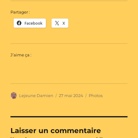
Partager :
Facebook
X
J’aime ça :
Auteur
Publié
Catégories
Lejeune Damien
27 mai 2024
Photos
le
Laisser un commentaire