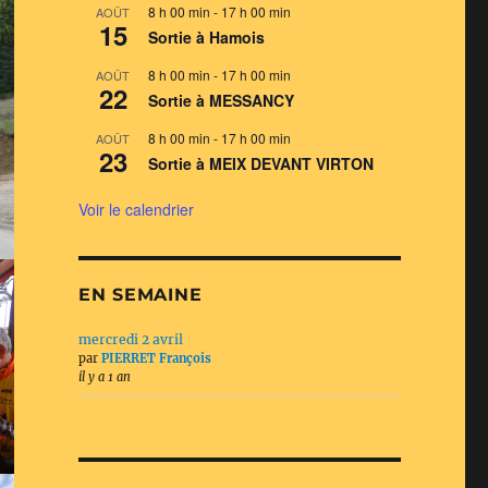
8 h 00 min
-
17 h 00 min
AOÛT
15
Sortie à Hamois
8 h 00 min
-
17 h 00 min
AOÛT
22
Sortie à MESSANCY
8 h 00 min
-
17 h 00 min
AOÛT
23
Sortie à MEIX DEVANT VIRTON
Voir le calendrier
EN SEMAINE
mercredi 2 avril
par
PIERRET François
il y a 1 an