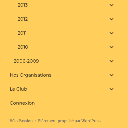
sous-
menu
ouvrir
2010
le
sous-
menu
ouvrir
2006-2009
le
sous-
menu
ouvrir
Nos Organisations
le
sous-
menu
ouvrir
Le Club
le
sous-
menu
Connexion
Vélo Passion
Fièrement propulsé par WordPress