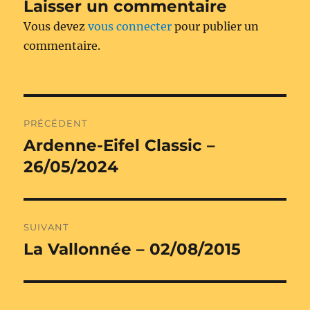
Laisser un commentaire
Vous devez
vous connecter
pour publier un
commentaire.
Navigation
PRÉCÉDENT
de
Ardenne-Eifel Classic –
Publication
précédente :
26/05/2024
l’article
SUIVANT
La Vallonnée – 02/08/2015
Publication
suivante :