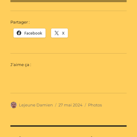
Partager :
Facebook
X
J’aime ça :
Auteur
Publié
Catégories
Lejeune Damien
27 mai 2024
Photos
le