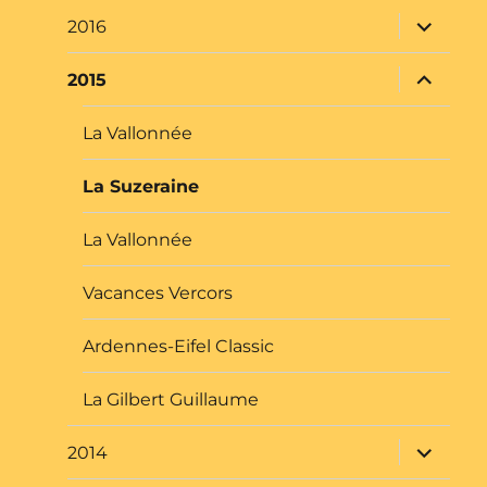
La Suzeraine
La Vallonnée
Vacances Vercors
Ardennes-Eifel Classic
La Gilbert Guillaume
ouvrir
2014
le
sous-
menu
ouvrir
2013
le
sous-
menu
ouvrir
2012
le
sous-
menu
ouvrir
2011
le