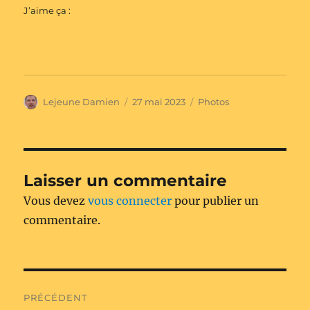
J’aime ça :
Auteur
Publié
Catégories
Lejeune Damien
27 mai 2023
Photos
le
Laisser un commentaire
Vous devez
vous connecter
pour publier un
commentaire.
Navigation
PRÉCÉDENT