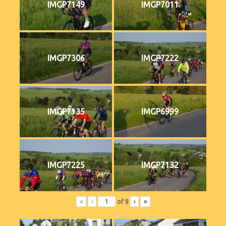
IMGP7149
IMGP7011
IMGP7306
IMGP7222
IMGP7135
IMGP6999
IMGP7225
IMGP7132
«
‹
of
8
›
»