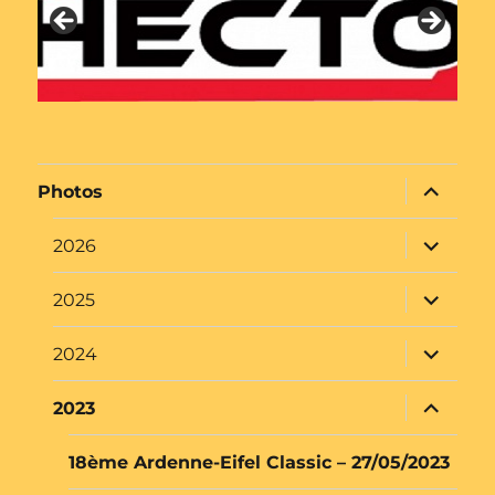
ouvrir
Photos
le
sous-
menu
ouvrir
2026
le
sous-
menu
ouvrir
2025
le
sous-
menu
ouvrir
2024
le
sous-
menu
ouvrir
2023
le
sous-
menu
18ème Ardenne-Eifel Classic – 27/05/2023
7ème Souvenir Marc Ronvaux – 09/04/2023