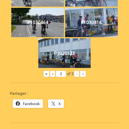
P1030464
P1030416
P1020522
«
‹
of
2
›
»
Partager :
Facebook
X