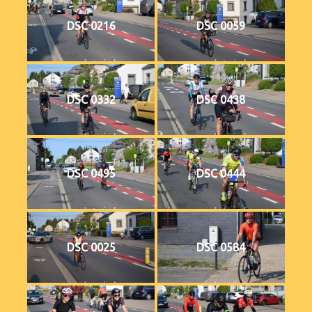
DSC 0216
DSC 0059
DSC 0332
DSC 0438
DSC 0495
DSC 0444
DSC 0025
DSC 0584