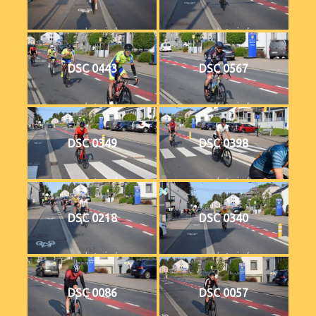
DSC 0443
DSC 0567
DSC 0349
DSC 0398
DSC 0218
DSC 0340
DSC 0086
DSC 0057