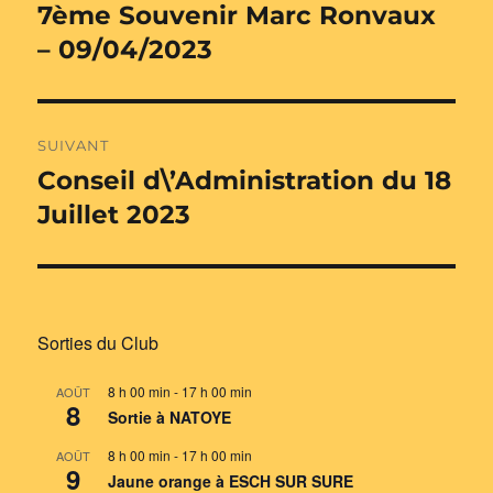
de
7ème Souvenir Marc Ronvaux
Publication
précédente :
– 09/04/2023
l’article
SUIVANT
Conseil d\’Administration du 18
Publication
suivante :
Juillet 2023
Sorties du Club
8 h 00 min
-
17 h 00 min
AOÛT
8
Sortie à NATOYE
8 h 00 min
-
17 h 00 min
AOÛT
9
Jaune orange à ESCH SUR SURE