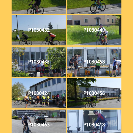
P1030432
P1030449
P1030435
P1030458
P1030424
P1030456
P1030463
P1030418