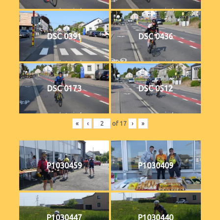
DSC 0391
DSC 0436
DSC 0173
DSC 0512
«
‹
of
17
›
»
P1030459
P1030409
P1030447
P1030440