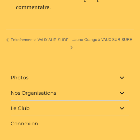
commentaire.
Jaune-Orange à VAUX-SUR-SURE
Entraînement à VAUX-SUR-SURE
ouvrir
Photos
le
sous-
menu
ouvrir
Nos Organisations
le
sous-
menu
ouvrir
Le Club
le
sous-
menu
Connexion