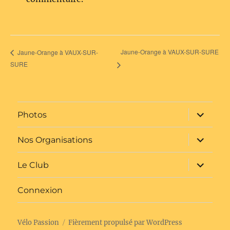
Jaune-Orange à VAUX-SUR-SURE
Jaune-Orange à VAUX-SUR-
SURE
ouvrir
Photos
le
sous-
menu
ouvrir
Nos Organisations
le
sous-
menu
ouvrir
Le Club
le
sous-
menu
Connexion
Vélo Passion
Fièrement propulsé par WordPress