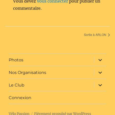
Vous devez
vous connecter
pour publier un
commentaire.
Sortie à ARLON
ouvrir
Photos
le
sous-
menu
ouvrir
Nos Organisations
le
sous-
menu
ouvrir
Le Club
le
sous-
menu
Connexion
Vélo Passion
Fièrement propulsé par WordPress