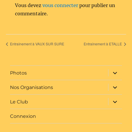
Vous devez
vous connecter
pour publier un
commentaire.
Entraînement à VAUX SUR SURE
Entraînement à ETALLE
ouvrir
Photos
le
sous-
menu
ouvrir
Nos Organisations
le
sous-
menu
ouvrir
Le Club
le
sous-
menu
Connexion