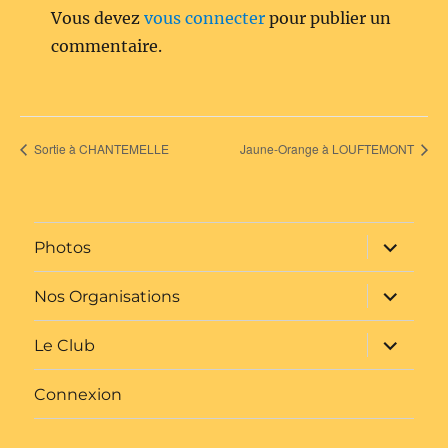
Vous devez
vous connecter
pour publier un
commentaire.
Sortie à CHANTEMELLE
Jaune-Orange à LOUFTEMONT
ouvrir
Photos
le
sous-
menu
ouvrir
Nos Organisations
le
sous-
menu
ouvrir
Le Club
le
sous-
menu
Connexion