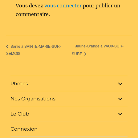
Vous devez
vous connecter
pour publier un
commentaire.
Jaune-Orange à VAUX-SUR-
Sortie à SAINTE-MARIE-SUR-
SEMOIS
SURE
ouvrir
Photos
le
sous-
menu
ouvrir
Nos Organisations
le
sous-
menu
ouvrir
Le Club
le
sous-
menu
Connexion