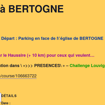
t à BERTOGNE
Départ : Parking en face de l\’église de BERTOGN
par le Haussire (+ 10 km) pour ceux qui veulent…
pation dans \ »>>> PRESENCES\ » –
Challenge Louvig
n/course/106663722
DÉTAILS
Date :