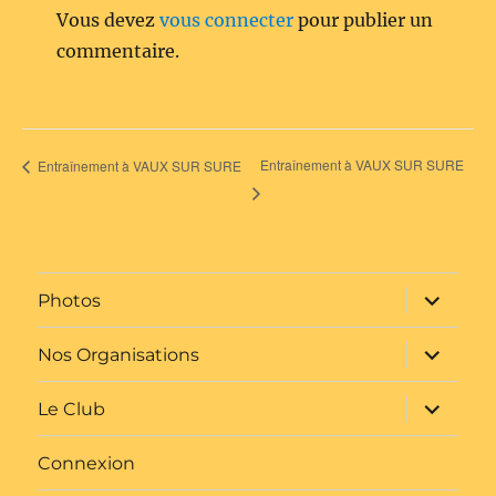
Vous devez
vous connecter
pour publier un
commentaire.
Entraînement à VAUX SUR SURE
Entraînement à VAUX SUR SURE
ouvrir
Photos
le
sous-
menu
ouvrir
Nos Organisations
le
sous-
menu
ouvrir
Le Club
le
sous-
menu
Connexion