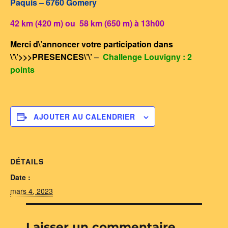
Paquis – 6760 Gomery
42 km (420 m) ou
58 km (650 m) à 13h00
Merci d\’annoncer votre participation dans
\’\’>>>PRESENCES\’\’
–
Challenge Louvigny : 2
points
AJOUTER AU CALENDRIER
DÉTAILS
Date :
mars 4, 2023
Laisser un commentaire