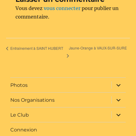
Vous devez
vous connecter
pour publier un
commentaire.
Jaune-Orange à VAUX-SUR-SURE
Entraînement à SAINT HUBERT
ouvrir
Photos
le
sous-
menu
ouvrir
Nos Organisations
le
sous-
menu
ouvrir
Le Club
le
sous-
menu
Connexion