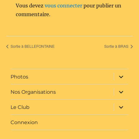
Vous devez
vous connecter
pour publier un
commentaire.
Sortie à BELLEFONTAINE
Sortie à BRAS
ouvrir
Photos
le
sous-
menu
ouvrir
Nos Organisations
le
sous-
menu
ouvrir
Le Club
le
sous-
menu
Connexion