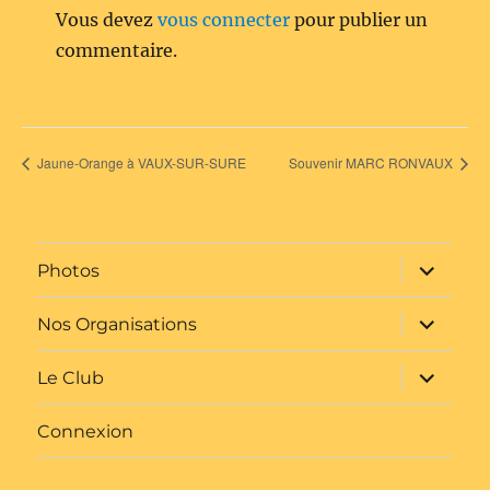
Vous devez
vous connecter
pour publier un
commentaire.
Jaune-Orange à VAUX-SUR-SURE
Souvenir MARC RONVAUX
ouvrir
Photos
le
sous-
menu
ouvrir
Nos Organisations
le
sous-
menu
ouvrir
Le Club
le
sous-
menu
Connexion