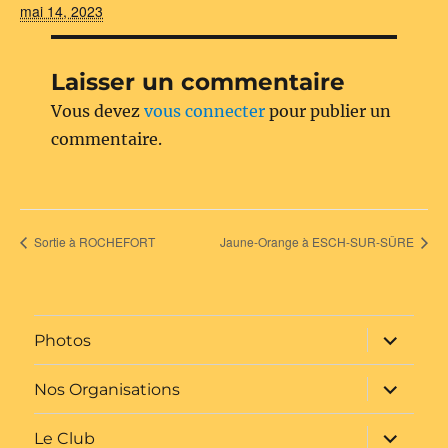
mai 14, 2023
Laisser un commentaire
Vous devez
vous connecter
pour publier un
commentaire.
Sortie à ROCHEFORT
Jaune-Orange à ESCH-SUR-SÛRE
ouvrir
Photos
le
sous-
menu
ouvrir
Nos Organisations
le
sous-
menu
ouvrir
Le Club