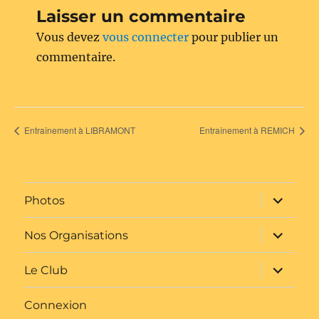
Laisser un commentaire
Vous devez
vous connecter
pour publier un
commentaire.
Entraînement à LIBRAMONT
Entraînement à REMICH
ouvrir
Photos
le
sous-
menu
ouvrir
Nos Organisations
le
sous-
menu
ouvrir
Le Club
le
sous-
menu
Connexion