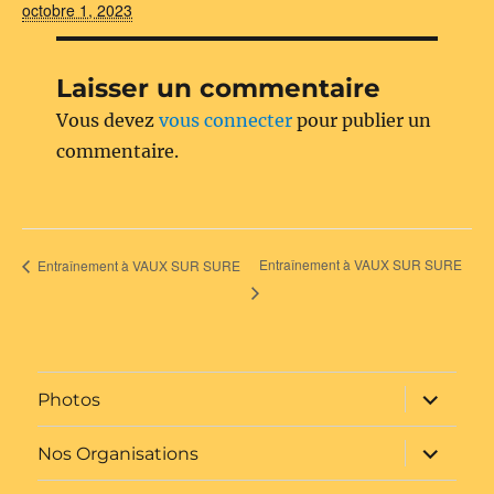
octobre 1, 2023
Laisser un commentaire
Vous devez
vous connecter
pour publier un
commentaire.
Entraînement à VAUX SUR SURE
Entraînement à VAUX SUR SURE
ouvrir
Photos
le
sous-
menu
ouvrir
Nos Organisations
le
sous-