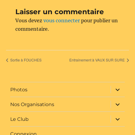
Laisser un commentaire
Vous devez
vous connecter
pour publier un
commentaire.
Sortie à FOUCHES
Entraînement à VAUX SUR SURE
ouvrir
Photos
le
sous-
menu
ouvrir
Nos Organisations
le
sous-
menu
ouvrir
Le Club
le
sous-
menu
Connexion