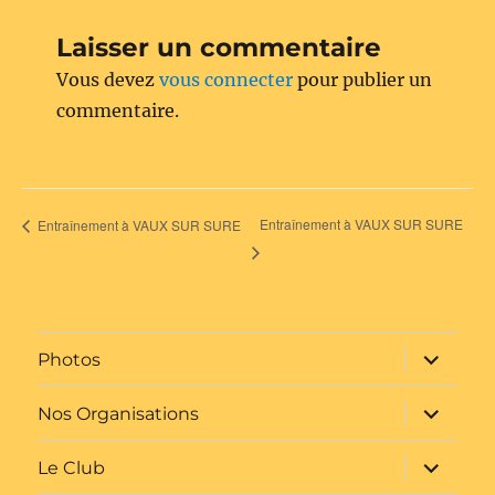
Laisser un commentaire
Vous devez
vous connecter
pour publier un
commentaire.
Entraînement à VAUX SUR SURE
Entraînement à VAUX SUR SURE
ouvrir
Photos
le
sous-
menu
ouvrir
Nos Organisations
le
sous-
menu
ouvrir
Le Club
le