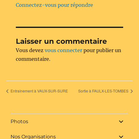
Connectez-vous pour répondre
Laisser un commentaire
Vous devez
vous connecter
pour publier un
commentaire.
Entraînement à VAUX-SUR-SURE
Sortie à FAULX-LES-TOMBES
ouvrir
Photos
le
sous-
menu
ouvrir
Nos Organisations