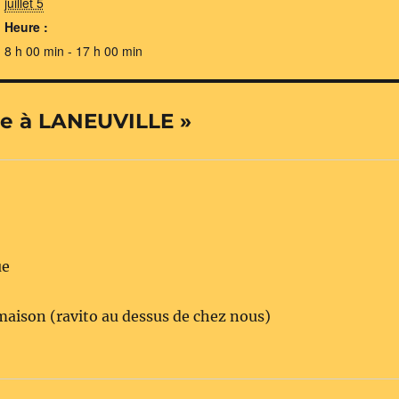
juillet 5
Heure :
8 h 00 min - 17 h 00 min
tie à LANEUVILLE »
ue
maison (ravito au dessus de chez nous)