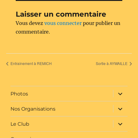
Laisser un commentaire
Vous devez
vous connecter
pour publier un
commentaire.
Entraînement à REMICH
Sortie à AYWAILLE
ouvrir
Photos
le
sous-
menu
ouvrir
Nos Organisations
le
sous-
menu
ouvrir
Le Club
le
sous-
menu