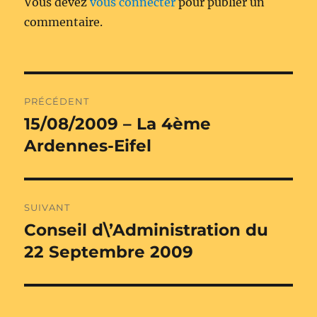
Vous devez
vous connecter
pour publier un
commentaire.
Navigation
PRÉCÉDENT
de
15/08/2009 – La 4ème
Publication
précédente :
Ardennes-Eifel
l’article
SUIVANT
Conseil d\’Administration du
Publication
suivante :
22 Septembre 2009