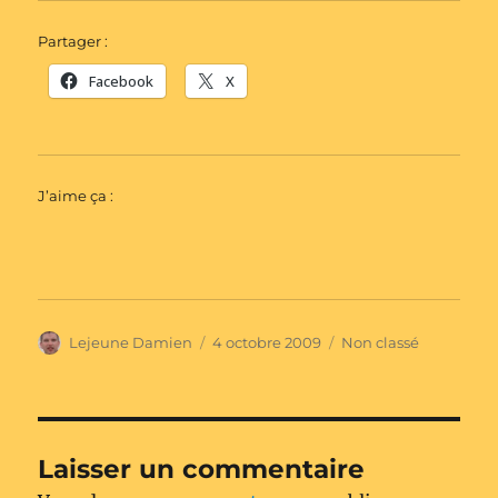
Partager :
Facebook
X
J’aime ça :
Auteur
Publié
Catégories
Lejeune Damien
4 octobre 2009
Non classé
le
Laisser un commentaire