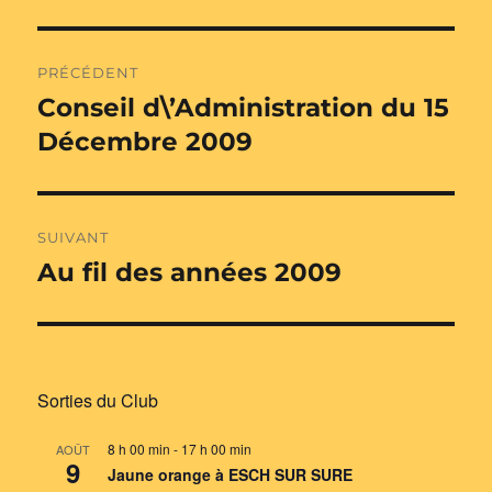
Navigation
PRÉCÉDENT
de
Conseil d\’Administration du 15
Publication
précédente :
Décembre 2009
l’article
SUIVANT
Au fil des années 2009
Publication
suivante :
Sorties du Club
8 h 00 min
-
17 h 00 min
AOÛT
9
Jaune orange à ESCH SUR SURE