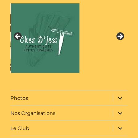
ouvrir
Photos
le
sous-
menu
ouvrir
Nos Organisations
le
sous-
menu
ouvrir
Le Club
le
sous-