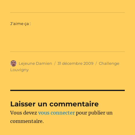
J’aime ça :
Auteur
Publié
Catégories
Lejeune Damien
31 décembre 2009
Challenge
le
Louvigny
Laisser un commentaire
Vous devez
vous connecter
pour publier un
commentaire.