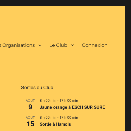
 Organisations
Le Club
Connexion
Sorties du Club
8 h 00 min
-
17 h 00 min
AOÛT
9
Jaune orange à ESCH SUR SURE
8 h 00 min
-
17 h 00 min
AOÛT
15
Sortie à Hamois