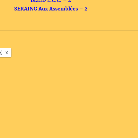
BLEID L.C.C. – 2
SERAING Aux Assemblées – 2
X