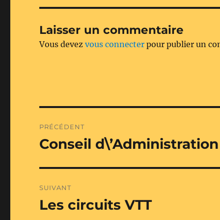
Laisser un commentaire
Vous devez
vous connecter
pour publier un c
Navigation
PRÉCÉDENT
de
Conseil d\’Administration 
Publication
précédente :
l’article
SUIVANT
Les circuits VTT
Publication
suivante :