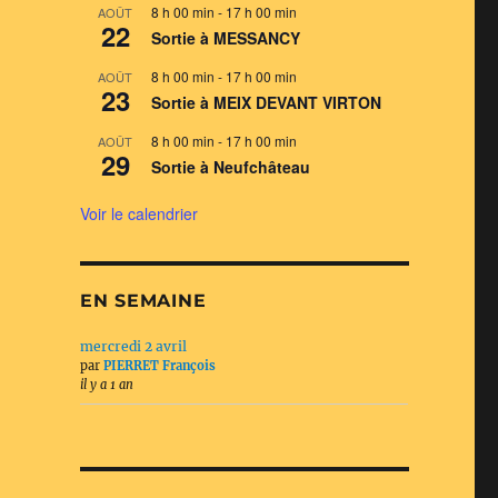
8 h 00 min
-
17 h 00 min
AOÛT
22
Sortie à MESSANCY
8 h 00 min
-
17 h 00 min
AOÛT
23
Sortie à MEIX DEVANT VIRTON
8 h 00 min
-
17 h 00 min
AOÛT
29
Sortie à Neufchâteau
Voir le calendrier
EN SEMAINE
mercredi 2 avril
par
PIERRET François
il y a 1 an