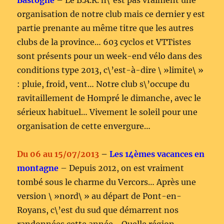
Bastogne
– Le B.A.R. n\’est pas vraiment une
organisation de notre club mais ce dernier y est
partie prenante au même titre que les autres
clubs de la province… 603 cyclos et VTTistes
sont présents pour un week-end vélo dans des
conditions type 2013, c\’est-à-dire \ »limite\ »
: pluie, froid, vent… Notre club s\’occupe du
ravitaillement de Hompré le dimanche, avec le
sérieux habituel… Vivement le soleil pour une
organisation de cette envergure…
Du 06 au 15/07/2013
–
Les 14èmes vacances en
montagne
– Depuis 2012, on est vraiment
tombé sous le charme du Vercors… Après une
version \ »nord\ » au départ de Pont-en-
Royans, c\’est du sud que démarrent nos