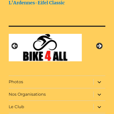
L’Ardennes-Eifel Classic
ouvrir
Photos
le
sous-
menu
ouvrir
Nos Organisations
le
sous-
menu
ouvrir
Le Club
le
sous-