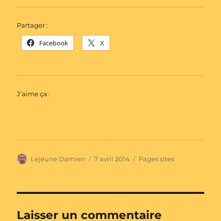
Partager :
Facebook
X
J’aime ça :
Auteur
Publié
Catégories
Lejeune Damien
7 avril 2014
Pages sites
le
Laisser un commentaire