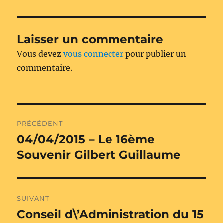
Laisser un commentaire
Vous devez
vous connecter
pour publier un
commentaire.
Navigation
PRÉCÉDENT
de
04/04/2015 – Le 16ème
Publication
précédente :
Souvenir Gilbert Guillaume
l’article
SUIVANT
Conseil d\’Administration du 15
Publication