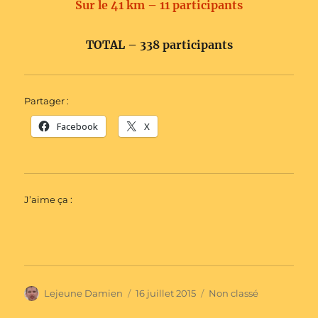
Sur le 41 km – 11 participants
TOTAL – 338 participants
Partager :
Facebook
X
J’aime ça :
Auteur
Publié
Catégories
Lejeune Damien
16 juillet 2015
Non classé
le