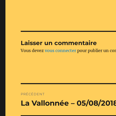
Laisser un commentaire
Vous devez
vous connecter
pour publier un c
Navigation
PRÉCÉDENT
de
La Vallonnée – 05/08/201
Publication
précédente :
l’article