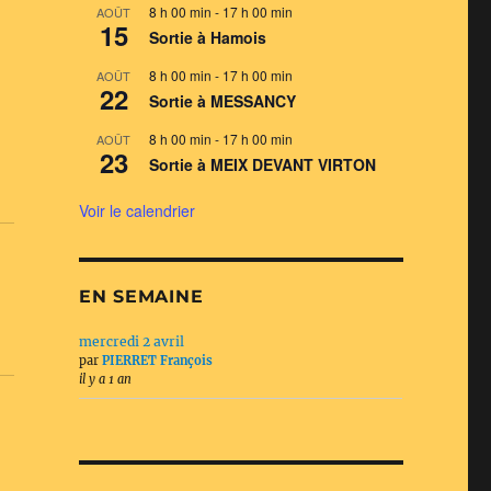
8 h 00 min
-
17 h 00 min
AOÛT
15
Sortie à Hamois
8 h 00 min
-
17 h 00 min
AOÛT
22
Sortie à MESSANCY
8 h 00 min
-
17 h 00 min
AOÛT
23
Sortie à MEIX DEVANT VIRTON
Voir le calendrier
EN SEMAINE
mercredi 2 avril
par
PIERRET François
il y a 1 an