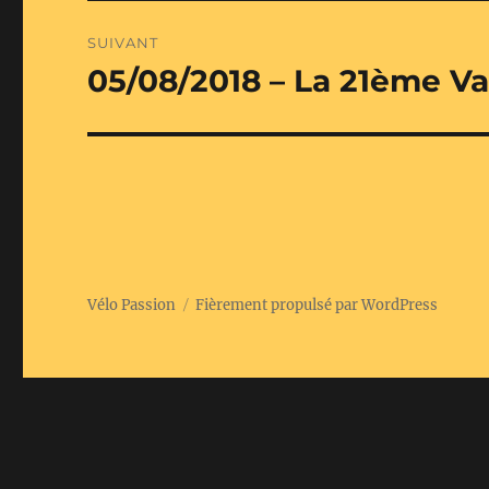
SUIVANT
05/08/2018 – La 21ème V
Publication
suivante :
Vélo Passion
Fièrement propulsé par WordPress