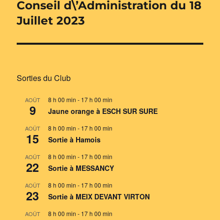
Conseil d\’Administration du 18
Publication
suivante :
Juillet 2023
Sorties du Club
8 h 00 min
-
17 h 00 min
AOÛT
9
Jaune orange à ESCH SUR SURE
8 h 00 min
-
17 h 00 min
AOÛT
15
Sortie à Hamois
8 h 00 min
-
17 h 00 min
AOÛT
22
Sortie à MESSANCY
8 h 00 min
-
17 h 00 min
AOÛT
23
Sortie à MEIX DEVANT VIRTON
8 h 00 min
-
17 h 00 min
AOÛT