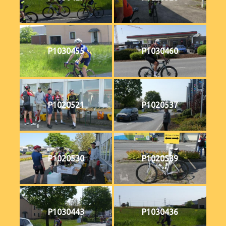
P1030455
P1030460
P1020521
P1020537
P1020530
P1020539
P1030443
P1030436