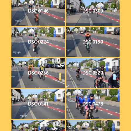
DSC 0146
DSC 0309
DSC 0224
DSC 0190
DSC 0256
DSC 0520
DSC 0141
DSC 0478