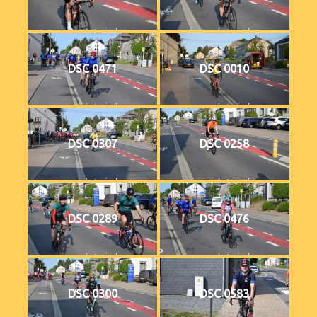
DSC 0471
DSC 0010
DSC 0307
DSC 0258
DSC 0289
DSC 0476
DSC 0300
DSC 0583