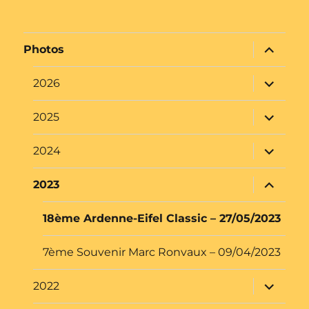
sous-
menu
ouvrir
2026
le
sous-
menu
ouvrir
2025
le
sous-
menu
ouvrir
2024
le
sous-
menu
ouvrir
2023
le
sous-
menu
18ème Ardenne-Eifel Classic – 27/05/2023
7ème Souvenir Marc Ronvaux – 09/04/2023
ouvrir
2022
le
sous-
menu
ouvrir
2010-2019
le
sous-
menu
ouvrir
2006-2009
le
sous-