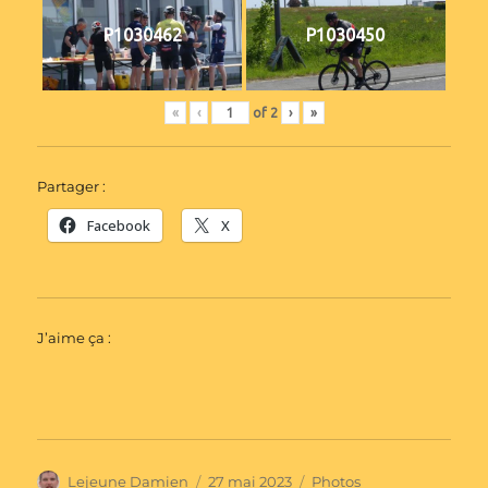
P1030462
P1030450
«
‹
of
2
›
»
Partager :
Facebook
X
J’aime ça :
Auteur
Publié
Catégories
Lejeune Damien
27 mai 2023
Photos