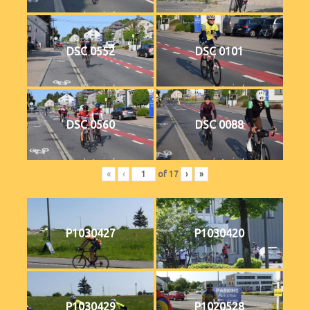
DSC 0552
DSC 0101
DSC 0560
DSC 0088
«
‹
of
17
›
»
P1030427
P1030420
P1030429
P1020528