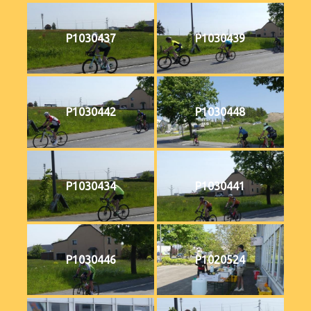
P1030437
P1030439
P1030442
P1030448
P1030434
P1030441
P1030446
P1020524