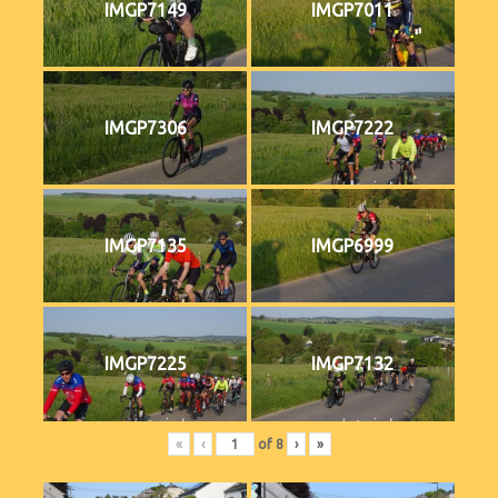
IMGP7149
IMGP7011
IMGP7306
IMGP7222
IMGP7135
IMGP6999
IMGP7225
IMGP7132
«
‹
of
8
›
»