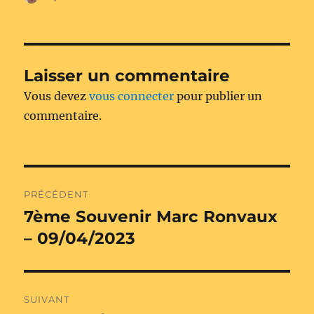
le
Laisser un commentaire
Vous devez
vous connecter
pour publier un
commentaire.
Navigation
PRÉCÉDENT
de
7ème Souvenir Marc Ronvaux
Publication
précédente :
– 09/04/2023
l’article
SUIVANT