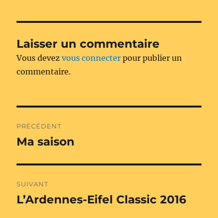
Laisser un commentaire
Vous devez
vous connecter
pour publier un
commentaire.
Navigation
PRÉCÉDENT
de
Ma saison
Publication
précédente :
l’article
SUIVANT
L’Ardennes-Eifel Classic 2016
Publication
suivante :