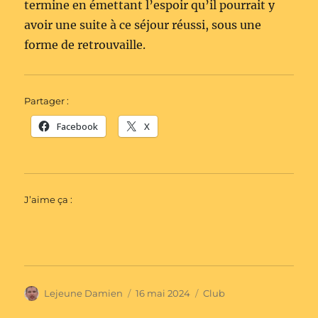
termine en émettant l’espoir qu’il pourrait y
avoir une suite à ce séjour réussi, sous une
forme de retrouvaille.
Partager :
Facebook
X
J’aime ça :
Auteur
Publié
Catégories
Lejeune Damien
16 mai 2024
Club
le