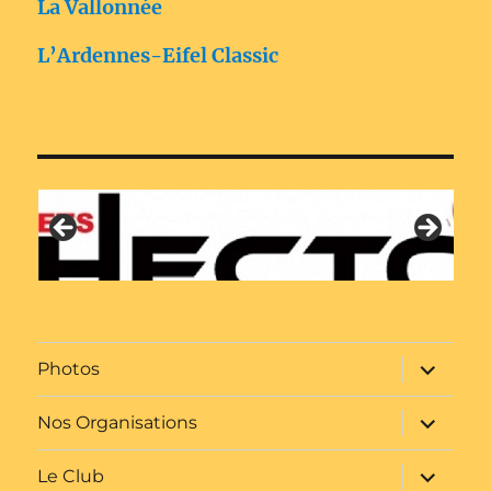
La Vallonnée
L’Ardennes-Eifel Classic
ouvrir
Photos
le
sous-
menu
ouvrir
Nos Organisations