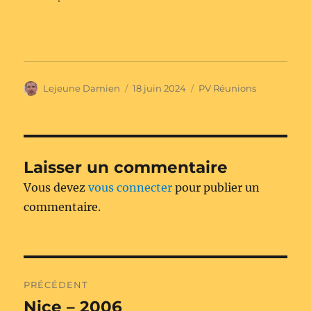
Auteur
Publié
Catégories
Lejeune Damien
18 juin 2024
PV Réunions
le
Laisser un commentaire
Vous devez
vous connecter
pour publier un
commentaire.
Navigation
PRÉCÉDENT
de
Nice – 2006
Publication