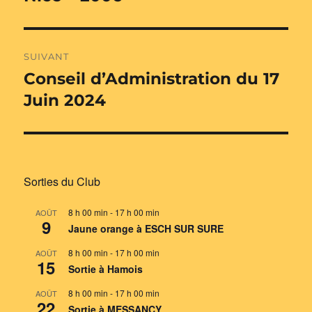
précédente :
l’article
SUIVANT
Conseil d’Administration du 17
Publication
suivante :
Juin 2024
Sorties du Club
8 h 00 min
-
17 h 00 min
AOÛT
9
Jaune orange à ESCH SUR SURE
8 h 00 min
-
17 h 00 min
AOÛT
15
Sortie à Hamois
8 h 00 min
-
17 h 00 min
AOÛT
22
Sortie à MESSANCY