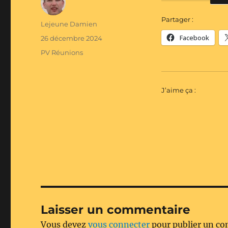
Partager :
Auteur
Lejeune Damien
Facebook
Publié
26 décembre 2024
le
Catégories
PV Réunions
J’aime ça :
Laisser un commentaire
Vous devez
vous connecter
pour publier un c