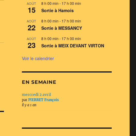
8 h 00 min
-
17 h 00 min
AOÛT
15
Sortie à Hamois
8 h 00 min
-
17 h 00 min
AOÛT
22
Sortie à MESSANCY
8 h 00 min
-
17 h 00 min
AOÛT
23
Sortie à MEIX DEVANT VIRTON
Voir le calendrier
EN SEMAINE
mercredi 2 avril
par
PIERRET François
il y a 1 an