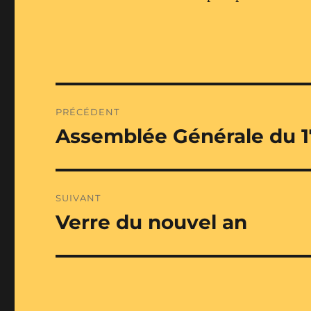
Navigation
PRÉCÉDENT
de
Assemblée Générale du 
Publication
précédente :
l’article
SUIVANT
Verre du nouvel an
Publication
suivante :