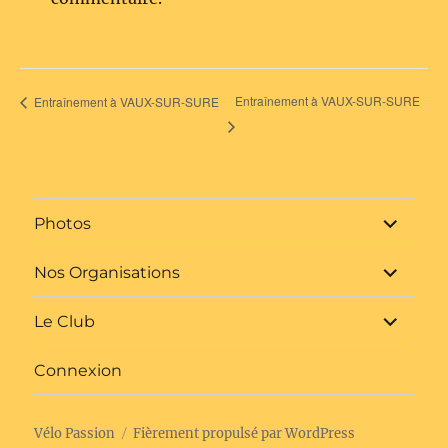
Entraînement à VAUX-SUR-SURE
Entraînement à VAUX-SUR-SURE
ouvrir
Photos
le
sous-
menu
ouvrir
Nos Organisations
le
sous-
menu
ouvrir
Le Club
le
sous-
menu
Connexion
Vélo Passion
Fièrement propulsé par WordPress