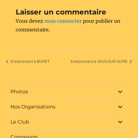
Laisser un commentaire
Vous devez
vous connecter
pour publier un
commentaire.
Entraînement à BURET
Entraînement à VAUX-SUR-SURE
ouvrir
Photos
le
sous-
menu
ouvrir
Nos Organisations
le
sous-
menu
ouvrir
Le Club
le
sous-
menu
Connexion