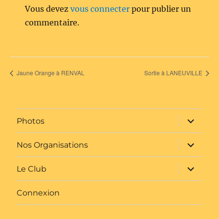
Vous devez
vous connecter
pour publier un
commentaire.
Jaune Orange à RENVAL
Sortie à LANEUVILLE
ouvrir
Photos
le
sous-
menu
ouvrir
Nos Organisations
le
sous-
menu
ouvrir
Le Club
le
sous-
menu
Connexion