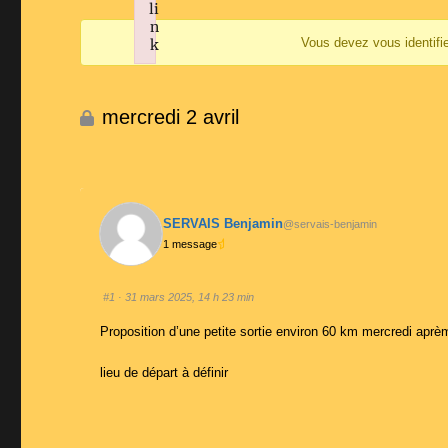
li
d’Ariane
n
Vous devez vous identifi
du
k
Failed to initialize plugin: wplink
forum –
Vous
mercredi 2 avril
êtes
ici :
SERVAIS Benjamin
@servais-benjamin
1 message
#1
· 31 mars 2025, 14 h 23 min
Proposition d’une petite sortie environ 60 km mercredi aprè
lieu de départ à définir