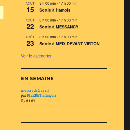
8 h 00 min
-
17 h 00 min
AOÛT
15
Sortie à Hamois
8 h 00 min
-
17 h 00 min
AOÛT
22
Sortie à MESSANCY
8 h 00 min
-
17 h 00 min
AOÛT
23
Sortie à MEIX DEVANT VIRTON
Voir le calendrier
EN SEMAINE
mercredi 2 avril
par
PIERRET François
il y a 1 an