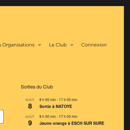
 Organisations
Le Club
Connexion
Sorties du Club
8 h 00 min
-
17 h 00 min
AOÛT
8
Sortie à NATOYE
8 h 00 min
-
17 h 00 min
AOÛT
9
Jaune orange à ESCH SUR SURE